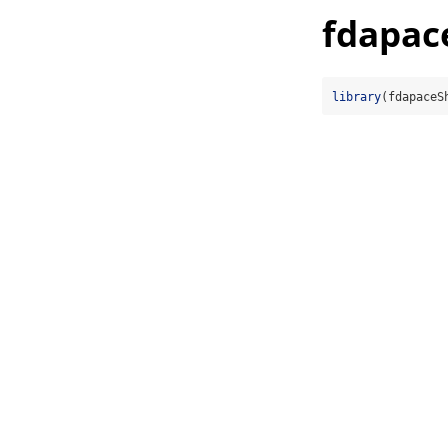
fdapac
library
(fdapaceS